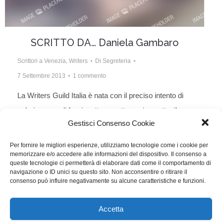
SCRITTO DA… Daniela Gambaro
Scrittori a Venezia
,
Writers
Di
Segreteria
7 Settembre 2013
1 commento
La Writers Guild Italia è nata con il preciso intento di
valorizzare e di far rispettare, sotto ogni aspetto, il
Gestisci Consenso Cookie
lavoro professionale degli sceneggiatori e quindi
anche la loro immagine pubblica. La sezione
Per fornire le migliori esperienze, utilizziamo tecnologie come i cookie per
memorizzare e/o accedere alle informazioni del dispositivo. Il consenso a
SCRITTO DA, sotto l’egida di WRITTEN BY, la
queste tecnologie ci permetterà di elaborare dati come il comportamento di
prestigiosa rivista della WGAw, raccoglie e diffonde la
navigazione o ID unici su questo sito. Non acconsentire o ritirare il
consenso può influire negativamente su alcune caratteristiche e funzioni.
voce degli sceneggiatori italiani, per tentare…
Accetta
WGI - Tutti i diritti riservati © 2021