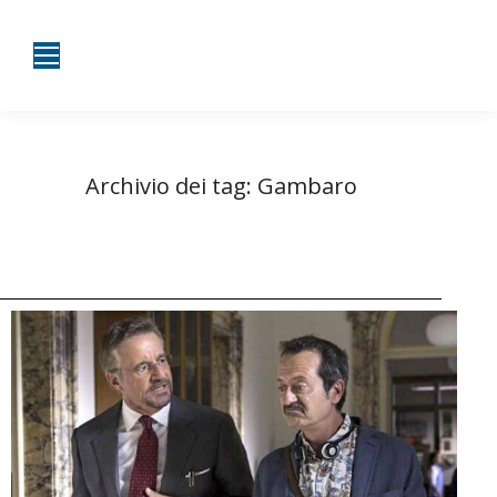
Archivio dei tag:
Gambaro
Tu sei qui:
Home
Entrate taggate con Gambaro