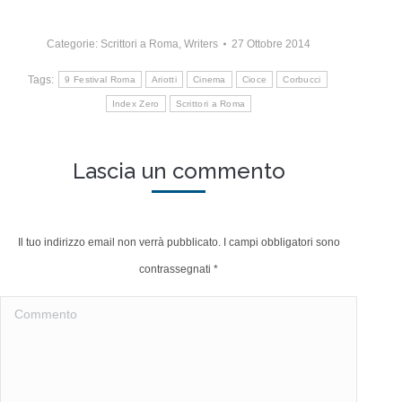
Categorie:
Scrittori a Roma
,
Writers
27 Ottobre 2014
Tags:
9 Festival Roma
Ariotti
Cinema
Cioce
Corbucci
Index Zero
Scrittori a Roma
Lascia un commento
Il tuo indirizzo email non verrà pubblicato. I campi obbligatori sono
contrassegnati
*
Commento