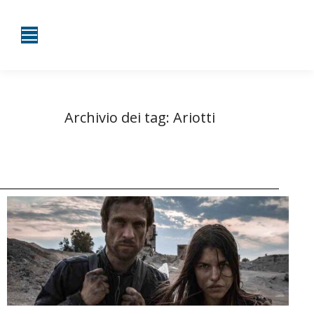
Archivio dei tag:
Ariotti
Tu sei qui:
Home
Entrate taggate con Ariotti