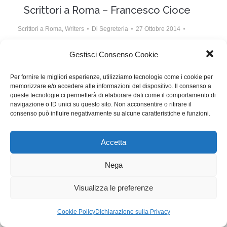
Scrittori a Roma – Francesco Cioce
Scrittori a Roma
,
Writers
Di
Segreteria
27 Ottobre 2014
Lascia un commento
Gestisci Consenso Cookie
Writers Guild Italia (WGI) incontra gli sceneggiatori
Per fornire le migliori esperienze, utilizziamo tecnologie come i cookie per
presenti al 9° Festival Internazionale del Film di Roma
memorizzare e/o accedere alle informazioni del dispositivo. Il consenso a
queste tecnologie ci permetterà di elaborare dati come il comportamento di
navigazione o ID unici su questo sito. Non acconsentire o ritirare il
WGI - Tutti i diritti riservati © 2021
consenso può influire negativamente su alcune caratteristiche e funzioni.
Via Adolfo Albertazzi 19, 00137 Roma
+39 347 2461036
segreteria@writersguilditalia.it
Accetta
WGItalia
Concept: Annamaria De Paola - Realizzazione:
AF
Nega
Cookie & Privacy Policy
Visualizza le preferenze
Cookie Policy
Dichiarazione sulla Privacy