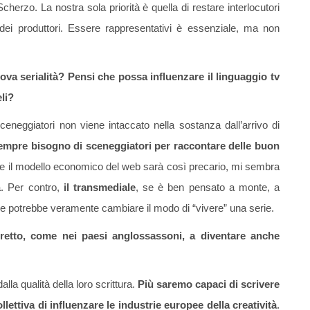
erzo. La nostra sola priorità è quella di restare interlocutori
e dei produttori. Essere rappresentativi è essenziale, ma non
va serialità? Pensi che possa influenzare il linguaggio tv
li?
ceneggiatori non viene intaccato nella sostanza dall’arrivo di
empre bisogno di sceneggiatori per raccontare delle buon
e il modello economico del web sarà così precario, mi sembra
à. Per contro,
il transmediale
, se è ben pensato a monte, a
he potrebbe veramente cambiare il modo di “vivere” una serie.
retto, come nei paesi anglossassoni, a diventare anche
alla qualità della loro scrittura.
Più saremo capaci di scrivere
lettiva di influenzare le industrie europee della creatività
.