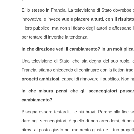
E’ lo stesso in Francia. La televisione di Stato dovrebbe
innovative, e invece
vuole piacere a tutti, con il risult
il loro pubblico, ma non si fidano degli autori e affossan
per tentare di invertire la tendenza.
In che direzione vedi il cambiamento? In un moltiplicar
Una televisione di Stato, che sia degna del suo ruolo, d
Francia, stiamo chiedendo di continuare con la fiction t
progetti ambiziosi
, capaci di rinnovare il pubblico. Non h
I
n che misura pensi che gli sceneggiatori possa
cambiamento?
Bisogna essere testardi… e più bravi. Perché alla fine s
dare agli sceneggiatori, è quello di non arrendersi, di non
ritrovi al posto giusto nel momento giusto e il tuo proge