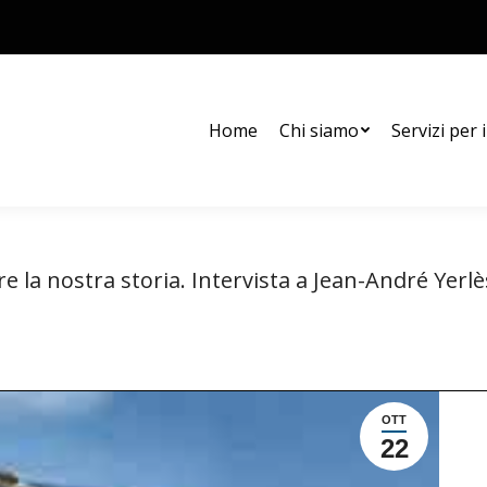
Chi siamo
Servizi per i soci
Diario di bordo
Archivio
Home
Chi siamo
Servizi per i
re la nostra storia. Intervista a Jean-André Yerlè
Tu sei qui:
Home
Campagne WGI
Scrivere la nostra storia. Intervista…
OTT
22