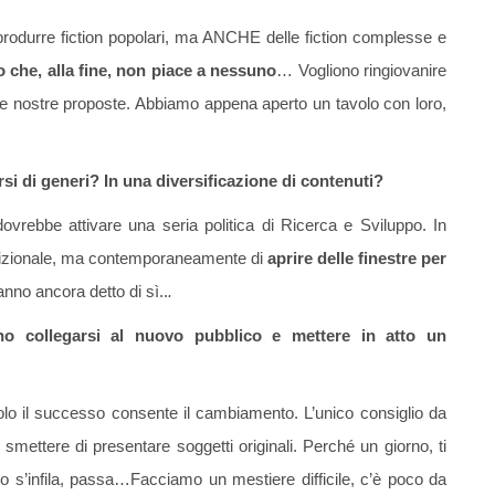
 produrre fiction popolari, ma ANCHE delle fiction complesse e
ato che, alla fine, non piace a nessuno
… Vogliono ringiovanire
o le nostre proposte. Abbiamo appena aperto un tavolo con loro,
si di generi? In una diversificazione di contenuti?
ovrebbe attivare una seria politica di Ricerca e Sviluppo. In
radizionale, ma contemporaneamente di
aprire delle finestre per
anno ancora detto di sì..
.
no collegarsi al nuovo pubblico e mettere in atto un
olo il successo consente il cambiamento. L’unico consiglio da
 smettere di presentare soggetti originali. Perché un giorno, ti
tto s’infila, passa…Facciamo un mestiere difficile, c’è poco da