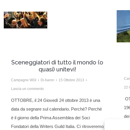
Sceneggiatori di tutto il mondo (o
quasi) unitevi!
Ca
Campagne WGI
Di
Aaron
15 Ottobre 2013
22 
Lascia un commento
OT
OTTOBRE, il 24 Giovedì 24 ottobre 2013 è una
196
data da segnare sul calendario. Perché? Perché
dei
è il giorno della Prima Assemblea dei Soci
mem
Fondatori della Writers Guild Italia. Ci ritroveremo