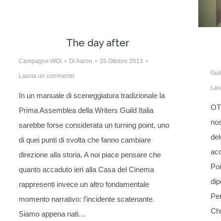
The day after
Campagne WGI
Di
Aaron
25 Ottobre 2013
Gui
Lascia un commento
Las
In un manuale di sceneggiatura tradizionale la
OT
Prima Assemblea della Writers Guild Italia
nos
sarebbe forse considerata un turning point, uno
de
di quei punti di svolta che fanno cambiare
acc
direzione alla storia. A noi piace pensare che
Poi
quanto accaduto ieri alla Casa del Cinema
dip
rappresenti invece un altro fondamentale
Per
momento narrativo: l’incidente scatenante.
Ch
Siamo appena nati…