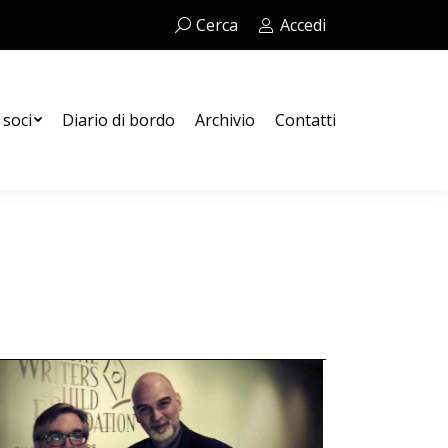
Cerca:
Cerca
Accedi
Contatti
 soci
Diario di bordo
Archivio
Contatti