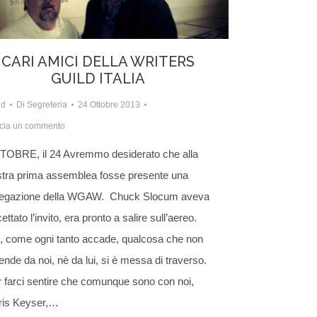
CARI AMICI DELLA WRITERS
GUILD ITALIA
ld
Di
Segreteria
24 Ottobre 2013
cia un commento
TOBRE, il 24 Avremmo desiderato che alla
tra prima assemblea fosse presente una
legazione della WGAW. Chuck Slocum aveva
ettato l’invito, era pronto a salire sull’aereo.
, come ogni tanto accade, qualcosa che non
ende da noi, nè da lui, si è messa di traverso.
 farci sentire che comunque sono con noi,
ris Keyser,…