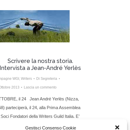
Scrivere la nostra storia.
Intervista a Jean-André Yerlès
mpagne WGI
,
Writers
Di
Segreteria
Ottobre 2013
Lascia un commento
TOBRE, il 24 Jean André Yerlès (Nizza,
8) parteciperà, il 24, alla Prima Assemblea
 Soci Fondatori della Writers Guild Italia. E’
bro di ben due associazioni di sceneggiatori
Gestisci Consenso Cookie