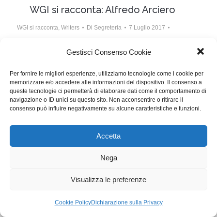
WGI si racconta: Alfredo Arciero
WGI si racconta
,
Writers
Di
Segreteria
7 Luglio 2017
Lascia un commento
Gestisci Consenso Cookie
Alfredo Arciero ha diretto e scritto con Alessio Billi il
Per fornire le migliori esperienze, utilizziamo tecnologie come i cookie per
film Il viaggio, in programmazione nella rassegna
memorizzare e/o accedere alle informazioni del dispositivo. Il consenso a
L’isola del cinema
queste tecnologie ci permetterà di elaborare dati come il comportamento di
navigazione o ID unici su questo sito. Non acconsentire o ritirare il
consenso può influire negativamente su alcune caratteristiche e funzioni.
WGI - Tutti i diritti riservati © 2021
Via Adolfo Albertazzi 19, 00137 Roma
Accetta
+39 347 2461036
segreteria@writersguilditalia.it
WGItalia
Nega
Concept: Annamaria De Paola - Realizzazione:
AF
Visualizza le preferenze
Cookie & Privacy Policy
Cookie Policy
Dichiarazione sulla Privacy