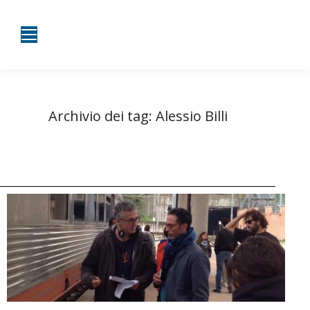
Archivio dei tag:
Alessio Billi
Tu sei qui:
Home
Entrate taggate con Alessio Billi