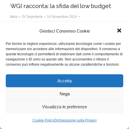
WGI racconta: la sfida del low budget
Italia
Di
Segreteria
14 Novembre 2014
Lascia un commento
Gestisci Consenso Cookie
Il racconto di repertorio nel Professional Lab
Per fornire le migliori esperienze, utilizziamo tecnologie come i cookie per
dell’ultimo PKF.
memorizzare e/o accedere alle informazioni del dispositivo. Il consenso a
queste tecnologie ci permetterà di elaborare dati come il comportamento di
navigazione o ID unici su questo sito. Non acconsentire o ritirare il
WGI - Tutti i diritti riservati © 2021
consenso può influire negativamente su alcune caratteristiche e funzioni.
Via Adolfo Albertazzi 19, 00137 Roma
+39 347 2461036
segreteria@writersguilditalia.it
Accetta
WGItalia
Concept: Annamaria De Paola - Realizzazione:
AF
Nega
Cookie & Privacy Policy
Visualizza le preferenze
Cookie Policy
Dichiarazione sulla Privacy