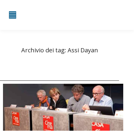
Archivio dei tag:
Assi Dayan
Tu sei qui:
Home
Entrate taggate con Assi Dayan