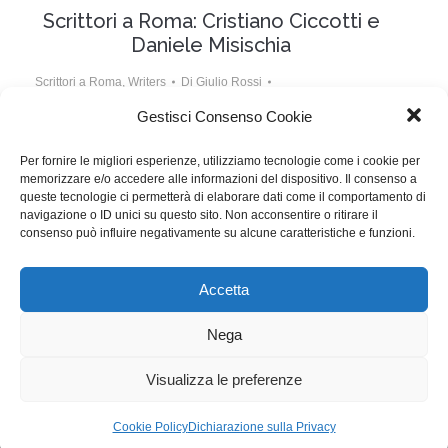
Scrittori a Roma: Cristiano Ciccotti e
Daniele Misischia
Scrittori a Roma
,
Writers
Di
Giulio Rossi
6 Novembre 2017
Lascia un commento
Gestisci Consenso Cookie
Daniele Misischia e il nostro socio Cristiano Ciccotti
Per fornire le migliori esperienze, utilizziamo tecnologie come i cookie per
memorizzare e/o accedere alle informazioni del dispositivo. Il consenso a
hanno sceneggiato il lungometraggio In Un Giorno La
queste tecnologie ci permetterà di elaborare dati come il comportamento di
Fine presentato nella sezione Riflessi della Festa del
navigazione o ID unici su questo sito. Non acconsentire o ritirare il
consenso può influire negativamente su alcune caratteristiche e funzioni.
Cinema di Roma 2017.
Accetta
WGI - Tutti i diritti riservati © 2021
Via Adolfo Albertazzi 19, 00137 Roma
Nega
+39 347 2461036
segreteria@writersguilditalia.it
WGItalia
Visualizza le preferenze
Concept: Annamaria De Paola - Realizzazione:
AF
Cookie Policy
Dichiarazione sulla Privacy
Cookie & Privacy Policy