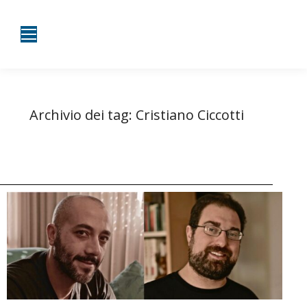
Archivio dei tag:
Cristiano Ciccotti
Tu sei qui:
Home
Entrate taggate con Cristiano Ciccotti