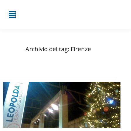
Archivio dei tag:
Firenze
Tu sei qui:
Home
Entrate taggate con Firenze