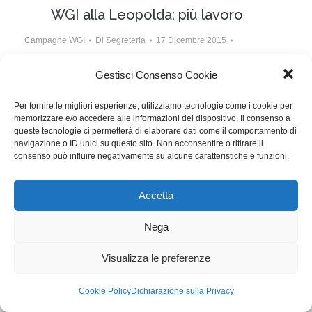
WGI alla Leopolda: più lavoro
Campagne WGI
Di
Segreteria
17 Dicembre 2015
Lascia un commento
Gestisci Consenso Cookie
Massimo Martella è andato alla Leopolda per chiedere
Per fornire le migliori esperienze, utilizziamo tecnologie come i cookie per
a Renzi di intervenire in difesa del lavoro degli
memorizzare e/o accedere alle informazioni del dispositivo. Il consenso a
sceneggiatori, per il rilancio industriale del settore
queste tecnologie ci permetterà di elaborare dati come il comportamento di
navigazione o ID unici su questo sito. Non acconsentire o ritirare il
cinema e tv.
consenso può influire negativamente su alcune caratteristiche e funzioni.
Accetta
WGI - Tutti i diritti riservati © 2021
Via Adolfo Albertazzi 19, 00137 Roma
+39 347 2461036
Nega
segreteria@writersguilditalia.it
WGItalia
Visualizza le preferenze
Concept: Annamaria De Paola - Realizzazione:
AF
Cookie & Privacy Policy
Cookie Policy
Dichiarazione sulla Privacy