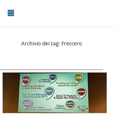
Archivio dei tag:
Freccero
Tu sei qui:
Home
Entrate taggate con Freccero