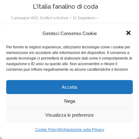
L’Italia fanalino di coda
Campagne WGI
,
Scrittori a festival
Di
Segreteria
21 Dicembre 2014
Lascia un commento
Gestisci Consenso Cookie
Nel 2013 l’Italia ha prodotto 500 ore di fiction, la
Per fornire le migliori esperienze, utilizziamo tecnologie come i cookie per
Francia circa 800, la Spagna 1.000, l’Inghilterra più di
memorizzare e/o accedere alle informazioni del dispositivo. Il consenso a
800, la Germania più di 1000. Cos’altro dire?
queste tecnologie ci permetterà di elaborare dati come il comportamento di
navigazione o ID unici su questo sito. Non acconsentire o ritirare il
consenso può influire negativamente su alcune caratteristiche e funzioni.
WGI - Tutti i diritti riservati © 2021
Via Adolfo Albertazzi 19, 00137 Roma
Accetta
+39 347 2461036
segreteria@writersguilditalia.it
WGItalia
Nega
Concept: Annamaria De Paola - Realizzazione:
AF
Visualizza le preferenze
Cookie & Privacy Policy
Cookie Policy
Dichiarazione sulla Privacy