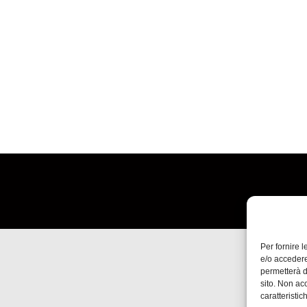
Per fornire 
e/o accedere
permetterà d
sito. Non ac
caratteristic