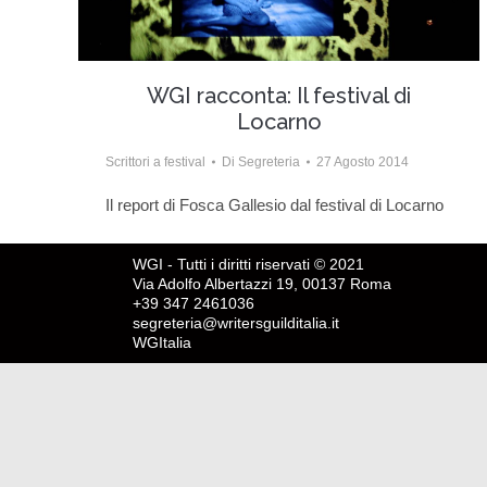
WGI racconta: Il festival di
Locarno
Scrittori a festival
Di
Segreteria
27 Agosto 2014
Il report di Fosca Gallesio dal festival di Locarno
WGI - Tutti i diritti riservati © 2021
Via Adolfo Albertazzi 19, 00137 Roma
+39 347 2461036
segreteria@writersguilditalia.it
WGItalia