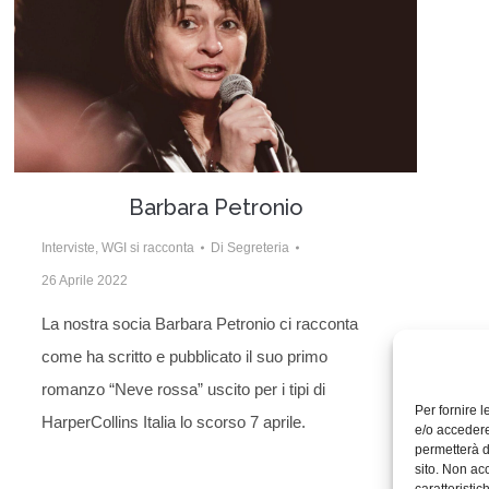
Barbara Petronio
Interviste
,
WGI si racconta
Di
Segreteria
26 Aprile 2022
La nostra socia Barbara Petronio ci racconta
come ha scritto e pubblicato il suo primo
romanzo “Neve rossa” uscito per i tipi di
Per fornire 
HarperCollins Italia lo scorso 7 aprile.
e/o accedere
permetterà d
sito. Non ac