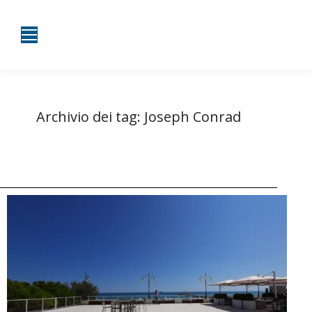
Archivio dei tag:
Joseph Conrad
Tu sei qui:
Home
Entrate taggate con Joseph Conrad