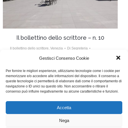
Il bollettino dello scrittore – n. 10
Il bollettino dello scrittore
,
Venezia
Di
Segreteria
11 Settembre 2021
Gestisci Consenso Cookie
Si conclude, insieme alla 78. Mostra Internazionale
Per fornire le migliori esperienze, utilizziamo tecnologie come i cookie per
memorizzare e/o accedere alle informazioni del dispositivo. Il consenso a
d’Arte Cinematografica di Venezia, il compito
queste tecnologie ci permetterà di elaborare dati come il comportamento di
dell’inviato WGI Andrea Vernier. Restano, padroni del
navigazione o ID unici su questo sito. Non acconsentire o ritirare il
consenso può influire negativamente su alcune caratteristiche e funzioni.
campo, il vento e il silenzio.
Accetta
WGI - Tutti i diritti riservati © 2021
Via Adolfo Albertazzi 19, 00137 Roma
Nega
+39 347 2461036
segreteria@writersguilditalia.it