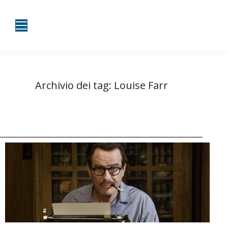
Archivio dei tag:
Louise Farr
Tu sei qui:
Home
Entrate taggate con Louise Farr