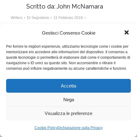
Scritto da: John McNamara
Writers
Di
Segreteria
11 Febbraio 2016
Lascia un commento
Gestisci Consenso Cookie
Scrittore nello scrittore, sceneggiatura su uno
Per fornire le migliori esperienze, utilizziamo tecnologie come i cookie per
sceneggiatore. L’avventura di Dalton Trumbo e quella
memorizzare e/o accedere alle informazioni del dispositivo. Il consenso a
vissuta da John McNamara per scrivere e realizzare
queste tecnologie ci permetterà di elaborare dati come il comportamento di
navigazione o ID unici su questo sito. Non acconsentire o ritirare il
il film.
consenso può influire negativamente su alcune caratteristiche e funzioni.
Accetta
WGI - Tutti i diritti riservati © 2021
Via Adolfo Albertazzi 19, 00137 Roma
+39 347 2461036
Nega
segreteria@writersguilditalia.it
WGItalia
Visualizza le preferenze
Concept: Annamaria De Paola - Realizzazione:
AF
Cookie & Privacy Policy
Cookie Policy
Dichiarazione sulla Privacy