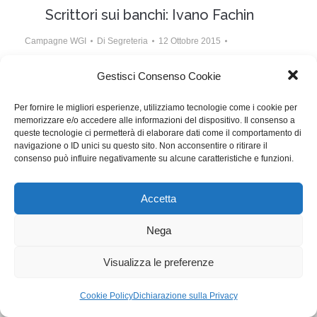
Scrittori sui banchi: Ivano Fachin
Campagne WGI
Di
Segreteria
12 Ottobre 2015
1 commento
Gestisci Consenso Cookie
Lo scorso 30 settembre si è conclusa la prima fase
Per fornire le migliori esperienze, utilizziamo tecnologie come i cookie per
del Master RAI di sceneggiatura. Ivano Fachin ci
memorizzare e/o accedere alle informazioni del dispositivo. Il consenso a
racconta com’è andata.
queste tecnologie ci permetterà di elaborare dati come il comportamento di
navigazione o ID unici su questo sito. Non acconsentire o ritirare il
consenso può influire negativamente su alcune caratteristiche e funzioni.
WGI - Tutti i diritti riservati © 2021
Via Adolfo Albertazzi 19, 00137 Roma
Accetta
+39 347 2461036
segreteria@writersguilditalia.it
WGItalia
Nega
Concept: Annamaria De Paola - Realizzazione:
AF
Visualizza le preferenze
Cookie & Privacy Policy
Cookie Policy
Dichiarazione sulla Privacy