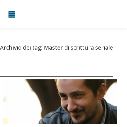
Archivio dei tag:
Master di scrittura seriale
Tu sei qui:
Home
Entrate taggate con Master di scrittura seriale