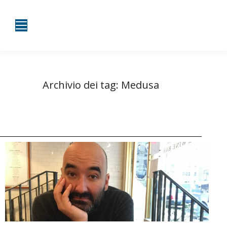
Archivio dei tag:
Medusa
Tu sei qui:
Home
Entrate taggate con Medusa