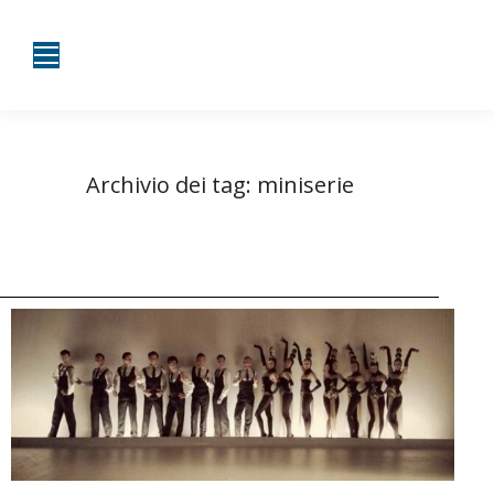
Archivio dei tag:
miniserie
Tu sei qui:
Home
Entrate taggate con miniserie