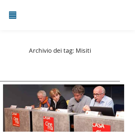
Archivio dei tag:
Misiti
Tu sei qui:
Home
Entrate taggate con Misiti