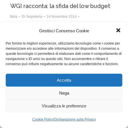
WGI racconta: la sfida del low budget
Italia
Di
Segreteria
14 Novembre 2014
Lascia un commento
Gestisci Consenso Cookie
Il racconto di repertorio nel Professional Lab
Per fornire le migliori esperienze, utilizziamo tecnologie come i cookie per
dell’ultimo PKF.
memorizzare e/o accedere alle informazioni del dispositivo. Il consenso a
queste tecnologie ci permetterà di elaborare dati come il comportamento di
navigazione o ID unici su questo sito. Non acconsentire o ritirare il
WGI - Tutti i diritti riservati © 2021
consenso può influire negativamente su alcune caratteristiche e funzioni.
Via Adolfo Albertazzi 19, 00137 Roma
+39 347 2461036
segreteria@writersguilditalia.it
Accetta
WGItalia
Concept: Annamaria De Paola - Realizzazione:
AF
Nega
Cookie & Privacy Policy
Visualizza le preferenze
Cookie Policy
Dichiarazione sulla Privacy