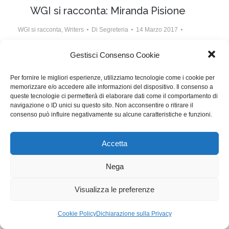
WGI si racconta: Miranda Pisione
WGI si racconta
,
Writers
Di
Segreteria
14 Marzo 2017
Lascia un commento
Gestisci Consenso Cookie
A partire da mercoledì 22 marzo, con quattro
Per fornire le migliori esperienze, utilizziamo tecnologie come i cookie per
appuntamenti settimanali, la nostra socia Miranda
memorizzare e/o accedere alle informazioni del dispositivo. Il consenso a
Pisione terrà un corso su Tecniche di Scrittura con
queste tecnologie ci permetterà di elaborare dati come il comportamento di
navigazione o ID unici su questo sito. Non acconsentire o ritirare il
l’Enneagramma
consenso può influire negativamente su alcune caratteristiche e funzioni.
Accetta
WGI - Tutti i diritti riservati © 2021
Via Adolfo Albertazzi 19, 00137 Roma
+39 347 2461036
Nega
segreteria@writersguilditalia.it
WGItalia
Visualizza le preferenze
Concept: Annamaria De Paola - Realizzazione:
AF
Cookie & Privacy Policy
Cookie Policy
Dichiarazione sulla Privacy