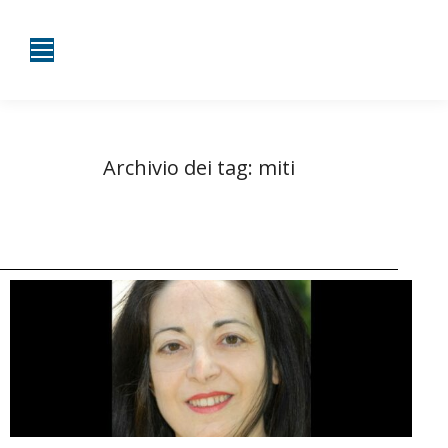
Archivio dei tag:
miti
Tu sei qui:
Home
Entrate taggate con miti