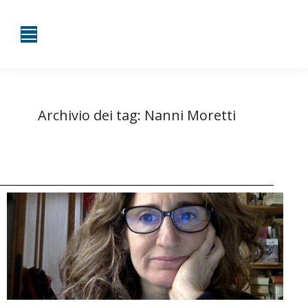
Archivio dei tag:
Nanni Moretti
Tu sei qui:
Home
Entrate taggate con Nanni Moretti