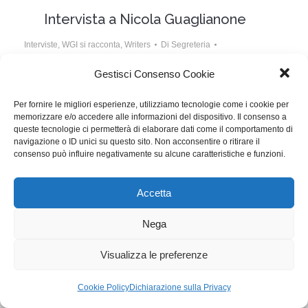
Intervista a Nicola Guaglianone
Interviste
,
WGI si racconta
,
Writers
Di
Segreteria
3 Gennaio 2020
Lascia un commento
Gestisci Consenso Cookie
“Bisogna costruire un sindacato unico degli
Per fornire le migliori esperienze, utilizziamo tecnologie come i cookie per
sceneggiatori in Italia e poi allearsi a livello europeo,
memorizzare e/o accedere alle informazioni del dispositivo. Il consenso a
queste tecnologie ci permetterà di elaborare dati come il comportamento di
solo così si avrà la forza contrattuale per negoziare…”
navigazione o ID unici su questo sito. Non acconsentire o ritirare il
consenso può influire negativamente su alcune caratteristiche e funzioni.
WGI - Tutti i diritti riservati © 2021
Via Adolfo Albertazzi 19, 00137 Roma
Accetta
+39 347 2461036
segreteria@writersguilditalia.it
Nega
WGItalia
Concept: Annamaria De Paola - Realizzazione:
AF
Visualizza le preferenze
Cookie & Privacy Policy
Cookie Policy
Dichiarazione sulla Privacy