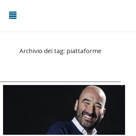
Archivio dei tag:
piattaforme
Tu sei qui:
Home
Entrate taggate con piattaforme