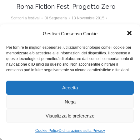
Roma Fiction Fest: Progetto Zero
Scrittori a festival
Di
Segreteria
13 Novembre 2015
Lascia un commento
Gestisci Consenso Cookie
L’interessante progetto della Regione Lazio per
Per fornire le migliori esperienze, utilizziamo tecnologie come i cookie per
incentivare la creatività nell’audiovisivo non ottiene i
memorizzare e/o accedere alle informazioni del dispositivo. Il consenso a
risultati che avrebbe meritato.
queste tecnologie ci permetterà di elaborare dati come il comportamento di
navigazione o ID unici su questo sito. Non acconsentire o ritirare il
consenso può influire negativamente su alcune caratteristiche e funzioni.
WGI - Tutti i diritti riservati © 2021
Via Adolfo Albertazzi 19, 00137 Roma
Accetta
+39 347 2461036
segreteria@writersguilditalia.it
WGItalia
Nega
Concept: Annamaria De Paola - Realizzazione:
AF
Visualizza le preferenze
Cookie & Privacy Policy
Cookie Policy
Dichiarazione sulla Privacy