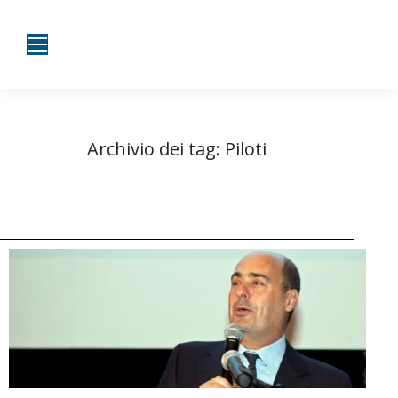
Archivio dei tag:
Piloti
Tu sei qui:
Home
Entrate taggate con Piloti