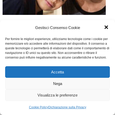
Con il sole negli occhi
Gestisci Consenso Cookie
TV
Di
Segreteria
3 Febbraio 2015
Lascia un commento
Per fornire le migliori esperienze, utilizziamo tecnologie come i cookie per
Scritto da Pupi Avati, Tommaso Avati, Claudio
memorizzare e/o accedere alle informazioni del dispositivo. Il consenso a
queste tecnologie ci permetterà di elaborare dati come il comportamento di
Piersanti
navigazione o ID unici su questo sito. Non acconsentire o ritirare il
consenso può influire negativamente su alcune caratteristiche e funzioni.
WGI - Tutti i diritti riservati © 2021
Via Adolfo Albertazzi 19, 00137 Roma
Accetta
+39 347 2461036
segreteria@writersguilditalia.it
Nega
WGItalia
Concept: Annamaria De Paola - Realizzazione:
AF
Visualizza le preferenze
Cookie & Privacy Policy
Cookie Policy
Dichiarazione sulla Privacy