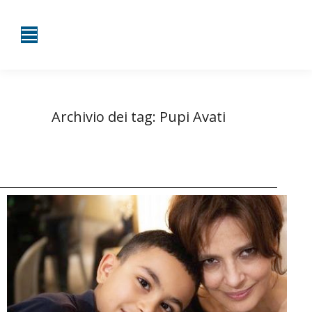
Archivio dei tag:
Pupi Avati
Tu sei qui:
Home
Entrate taggate con Pupi Avati