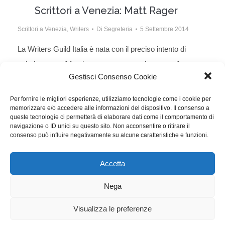
Scrittori a Venezia: Matt Rager
Scrittori a Venezia
,
Writers
Di
Segreteria
5 Settembre 2014
La Writers Guild Italia è nata con il preciso intento di
valorizzare e di far rispettare, sotto ogni aspetto, il
Gestisci Consenso Cookie
lavoro professionale degli sceneggiatori e quindi
anche la loro immagine pubblica. La sezione
Per fornire le migliori esperienze, utilizziamo tecnologie come i cookie per
memorizzare e/o accedere alle informazioni del dispositivo. Il consenso a
SCRITTO DA, sotto l’egida di WRITTEN BY, la
queste tecnologie ci permetterà di elaborare dati come il comportamento di
prestigiosa rivista della WGAw, raccoglie e diffonde la
navigazione o ID unici su questo sito. Non acconsentire o ritirare il
consenso può influire negativamente su alcune caratteristiche e funzioni.
voce degli sceneggiatori italiani, per tentare…
Accetta
WGI - Tutti i diritti riservati © 2021
Via Adolfo Albertazzi 19, 00137 Roma
Nega
+39 347 2461036
segreteria@writersguilditalia.it
WGItalia
Visualizza le preferenze
Concept: Annamaria De Paola - Realizzazione:
AF