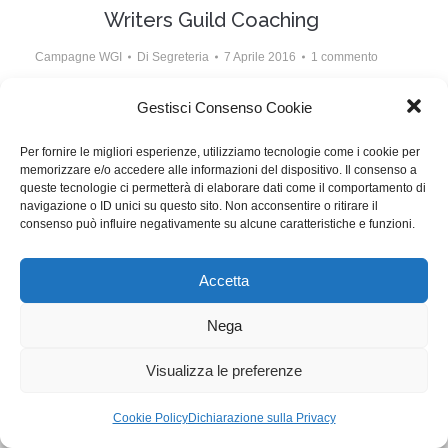
Writers Guild Coaching
Campagne WGI
Di
Segreteria
7 Aprile 2016
1 commento
Writers Guid Coaching è la nuovissima iniziativa della
Gestisci Consenso Cookie
WGI per indagare il mercato, allenare gli scrittori alla
Per fornire le migliori esperienze, utilizziamo tecnologie come i cookie per
loro professione e individuare strumenti tecnici
memorizzare e/o accedere alle informazioni del dispositivo. Il consenso a
sempre nuovi.
queste tecnologie ci permetterà di elaborare dati come il comportamento di
navigazione o ID unici su questo sito. Non acconsentire o ritirare il
consenso può influire negativamente su alcune caratteristiche e funzioni.
WGI - Tutti i diritti riservati © 2021
Via Adolfo Albertazzi 19, 00137 Roma
Accetta
+39 347 2461036
segreteria@writersguilditalia.it
WGItalia
Nega
Concept: Annamaria De Paola - Realizzazione:
AF
Visualizza le preferenze
Cookie & Privacy Policy
Cookie Policy
Dichiarazione sulla Privacy