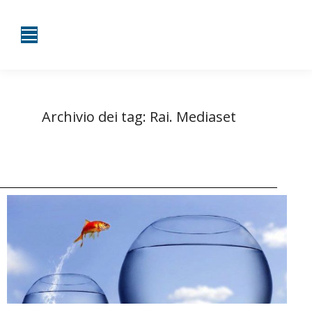
Archivio dei tag:
Rai. Mediaset
Tu sei qui:
Home
Entrate taggate con Rai. Mediaset