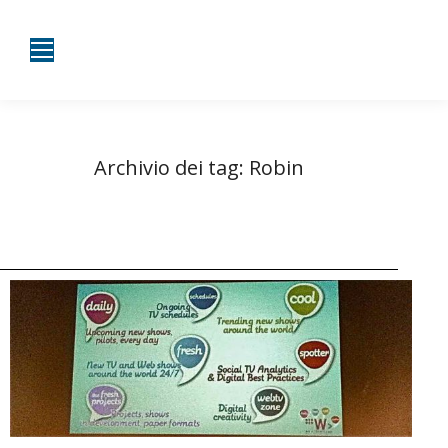
Archivio dei tag:
Robin
Tu sei qui:
Home
Entrate taggate con Robin