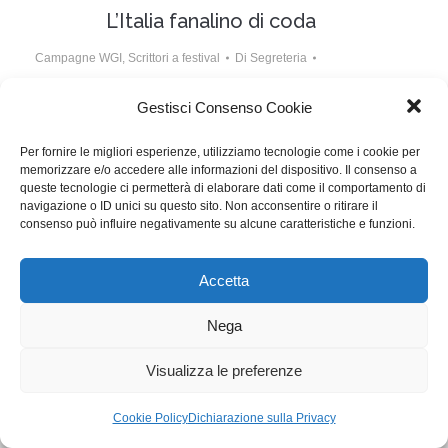
L’Italia fanalino di coda
Campagne WGI
,
Scrittori a festival
Di
Segreteria
21 Dicembre 2014
Lascia un commento
Gestisci Consenso Cookie
Nel 2013 l’Italia ha prodotto 500 ore di fiction, la
Per fornire le migliori esperienze, utilizziamo tecnologie come i cookie per
Francia circa 800, la Spagna 1.000, l’Inghilterra più di
memorizzare e/o accedere alle informazioni del dispositivo. Il consenso a
800, la Germania più di 1000. Cos’altro dire?
queste tecnologie ci permetterà di elaborare dati come il comportamento di
navigazione o ID unici su questo sito. Non acconsentire o ritirare il
consenso può influire negativamente su alcune caratteristiche e funzioni.
WGI - Tutti i diritti riservati © 2021
Via Adolfo Albertazzi 19, 00137 Roma
Accetta
+39 347 2461036
segreteria@writersguilditalia.it
WGItalia
Nega
Concept: Annamaria De Paola - Realizzazione:
AF
Visualizza le preferenze
Cookie & Privacy Policy
Cookie Policy
Dichiarazione sulla Privacy