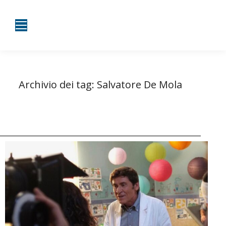
Archivio dei tag:
Salvatore De Mola
Tu sei qui:
Home
Entrate taggate con Salvatore De Mola