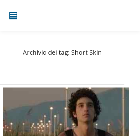
Archivio dei tag:
Short Skin
Tu sei qui:
Home
Entrate taggate con Short Skin