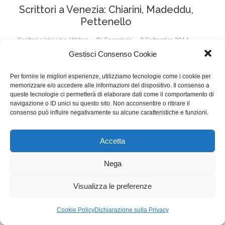
Scrittori a Venezia: Chiarini, Madeddu,
Pettenello
Scrittori a Venezia
,
Writers
Di
Segreteria
8 Settembre 2014
Gestisci Consenso Cookie
Scrittori a Venezia – Writers Guild Italia (WGI)
incontra gli sceneggiatori italiani presenti con le loro
Per fornire le migliori esperienze, utilizziamo tecnologie come i cookie per
memorizzare e/o accedere alle informazioni del dispositivo. Il consenso a
opere alla 71° Mostra Internazionale d’Arte
queste tecnologie ci permetterà di elaborare dati come il comportamento di
navigazione o ID unici su questo sito. Non acconsentire o ritirare il
Cinematografica di Venezia
consenso può influire negativamente su alcune caratteristiche e funzioni.
WGI - Tutti i diritti riservati © 2021
Accetta
Via Adolfo Albertazzi 19, 00137 Roma
+39 347 2461036
Nega
segreteria@writersguilditalia.it
WGItalia
Visualizza le preferenze
Concept: Annamaria De Paola - Realizzazione:
AF
Cookie & Privacy Policy
Cookie Policy
Dichiarazione sulla Privacy