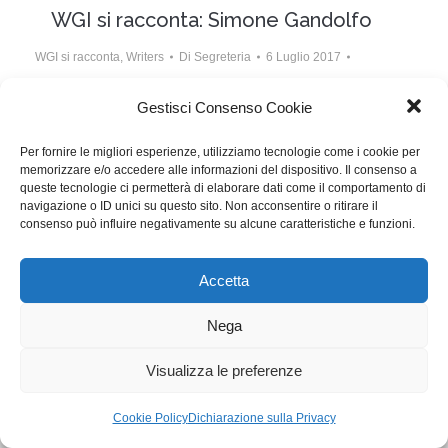
WGI si racconta: Simone Gandolfo
WGI si racconta
,
Writers
Di
Segreteria
6 Luglio 2017
Lascia un commento
Gestisci Consenso Cookie
Il nostro socio Simone Gandolfo, sceneggiatore,
Per fornire le migliori esperienze, utilizziamo tecnologie come i cookie per
attore, regista e producer, è diventato Presidente della
memorizzare e/o accedere alle informazioni del dispositivo. Il consenso a
Film Commission Valle d’Aosta.
queste tecnologie ci permetterà di elaborare dati come il comportamento di
navigazione o ID unici su questo sito. Non acconsentire o ritirare il
consenso può influire negativamente su alcune caratteristiche e funzioni.
WGI - Tutti i diritti riservati © 2021
Via Adolfo Albertazzi 19, 00137 Roma
Accetta
+39 347 2461036
segreteria@writersguilditalia.it
WGItalia
Nega
Concept: Annamaria De Paola - Realizzazione:
AF
Visualizza le preferenze
Cookie & Privacy Policy
Cookie Policy
Dichiarazione sulla Privacy