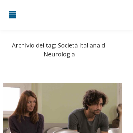
Archivio dei tag:
Società Italiana di
Neurologia
Tu sei qui:
Home
Entrate taggate con Società Italiana di Neurologia