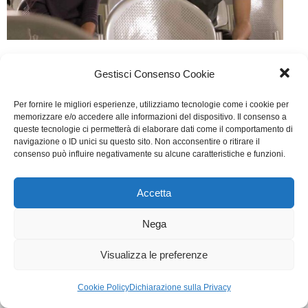
Io non sclero
Gestisci Consenso Cookie
Web
Di
Fabrizia Midulla
15 Marzo 2015
Per fornire le migliori esperienze, utilizziamo tecnologie come i cookie per
Lascia un commento
memorizzare e/o accedere alle informazioni del dispositivo. Il consenso a
queste tecnologie ci permetterà di elaborare dati come il comportamento di
Scritto da Margherita Restelli
navigazione o ID unici su questo sito. Non acconsentire o ritirare il
consenso può influire negativamente su alcune caratteristiche e funzioni.
WGI - Tutti i diritti riservati © 2021
Via Adolfo Albertazzi 19, 00137 Roma
Accetta
+39 347 2461036
segreteria@writersguilditalia.it
Nega
WGItalia
Concept: Annamaria De Paola - Realizzazione:
AF
Visualizza le preferenze
Cookie & Privacy Policy
Cookie Policy
Dichiarazione sulla Privacy