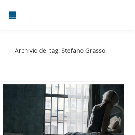
Archivio dei tag:
Stefano Grasso
Tu sei qui:
Home
Entrate taggate con Stefano Grasso