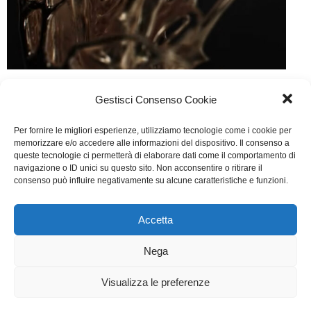
The Crown. La favola che muore
Gestisci Consenso Cookie
A me pare
Di
Segreteria
18 Novembre 2021
Per fornire le migliori esperienze, utilizziamo tecnologie come i cookie per
memorizzare e/o accedere alle informazioni del dispositivo. Il consenso a
Della questione del potere, Peter Morgan si è
queste tecnologie ci permetterà di elaborare dati come il comportamento di
occupato per molti anni, ma con The Crown riesce a
navigazione o ID unici su questo sito. Non acconsentire o ritirare il
consenso può influire negativamente su alcune caratteristiche e funzioni.
stupire come se fosse la prima volta.
Accetta
WGI - Tutti i diritti riservati © 2021
Via Adolfo Albertazzi 19, 00137 Roma
Nega
+39 347 2461036
segreteria@writersguilditalia.it
WGItalia
Visualizza le preferenze
Concept: Annamaria De Paola - Realizzazione:
AF