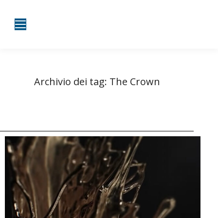
Archivio dei tag:
The Crown
Tu sei qui:
Home
Entrate taggate con The Crown