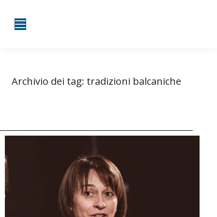
Archivio dei tag:
tradizioni balcaniche
Tu sei qui:
Home
Entrate taggate con tradizioni balcaniche