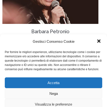
Barbara Petronio
Interviste
,
WGI si racconta
Di
Segreteria
26 Aprile 2022
Gestisci Consenso Cookie
La nostra socia Barbara Petronio ci racconta come ha
Per fornire le migliori esperienze, utilizziamo tecnologie come i cookie per
memorizzare e/o accedere alle informazioni del dispositivo. Il consenso a
scritto e pubblicato il suo primo romanzo “Neve
queste tecnologie ci permetterà di elaborare dati come il comportamento di
rossa” uscito per i tipi di HarperCollins Italia lo scorso
navigazione o ID unici su questo sito. Non acconsentire o ritirare il
consenso può influire negativamente su alcune caratteristiche e funzioni.
7 aprile.
Accetta
WGI - Tutti i diritti riservati © 2021
Via Adolfo Albertazzi 19, 00137 Roma
Nega
+39 347 2461036
segreteria@writersguilditalia.it
WGItalia
Visualizza le preferenze