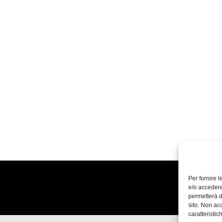
Per fornire 
e/o accedere
permetterà d
sito. Non ac
caratteristic