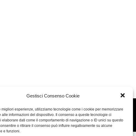
Gestisci Consenso Cookie
le migliori esperienze, utilizziamo tecnologie come i cookie per memorizzare
Concept: Annamaria De Paola - Realizzazione:
AF
 alle informazioni del dispositivo. Il consenso a queste tecnologie ci
Cookie & Privacy Policy
i elaborare dati come il comportamento di navigazione o ID unici su questo
consentire o ritirare il consenso può influire negativamente su alcune
he e funzioni.