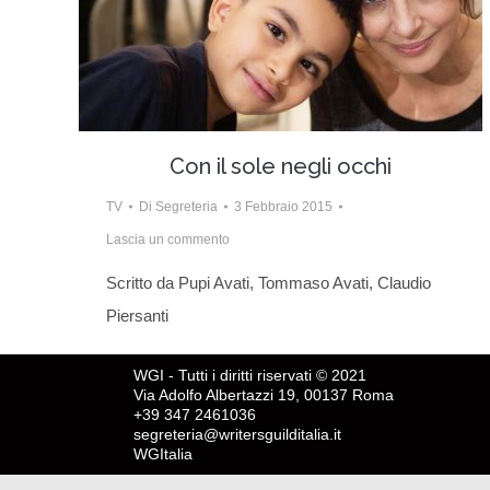
Con il sole negli occhi
TV
Di
Segreteria
3 Febbraio 2015
Lascia un commento
Scritto da Pupi Avati, Tommaso Avati, Claudio
Piersanti
WGI - Tutti i diritti riservati © 2021
Via Adolfo Albertazzi 19, 00137 Roma
+39 347 2461036
segreteria@writersguilditalia.it
WGItalia