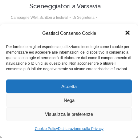
Sceneggiatori a Varsavia
Campagne WGI
,
Scrittori a festival
Di
Segreteria
8 Ottobre 2014
Gestisci Consenso Cookie
La Federazione Europea degli Sceneggiatori (FSE), di
Per fornire le migliori esperienze, utilizziamo tecnologie come i cookie per
cui WGI fa parte, ha organizzato la terza conferenza
memorizzare e/o accedere alle informazioni del dispositivo. Il consenso a
mondiale degli sceneggiatori.
queste tecnologie ci permetterà di elaborare dati come il comportamento di
navigazione o ID unici su questo sito. Non acconsentire o ritirare il
consenso può influire negativamente su alcune caratteristiche e funzioni.
WGI - Tutti i diritti riservati © 2021
Via Adolfo Albertazzi 19, 00137 Roma
Accetta
+39 347 2461036
segreteria@writersguilditalia.it
WGItalia
Nega
Concept: Annamaria De Paola - Realizzazione:
AF
Visualizza le preferenze
Cookie & Privacy Policy
Cookie Policy
Dichiarazione sulla Privacy