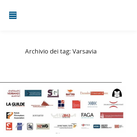
Archivio dei tag:
Varsavia
Tu sei qui:
Home
Entrate taggate con Varsavia