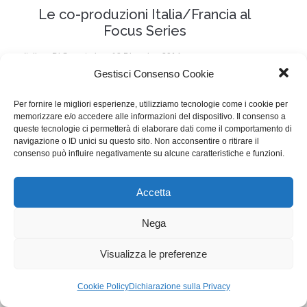
Le co-produzioni Italia/Francia al
Focus Series
Italia
Di
Segreteria
18 Dicembre 2014
Gestisci Consenso Cookie
Lascia un commento
Il tema delle coproduzioni internazionali, torna venerdì
Per fornire le migliori esperienze, utilizziamo tecnologie come i cookie per
memorizzare e/o accedere alle informazioni del dispositivo. Il consenso a
19, nella tavola rotonda di Fabrique con Adriano
queste tecnologie ci permetterà di elaborare dati come il comportamento di
navigazione o ID unici su questo sito. Non acconsentire o ritirare il
Chiarelli.
consenso può influire negativamente su alcune caratteristiche e funzioni.
WGI - Tutti i diritti riservati © 2021
Accetta
Via Adolfo Albertazzi 19, 00137 Roma
+39 347 2461036
Nega
segreteria@writersguilditalia.it
WGItalia
Visualizza le preferenze
Concept: Annamaria De Paola - Realizzazione:
AF
Cookie & Privacy Policy
Cookie Policy
Dichiarazione sulla Privacy