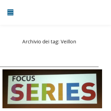
Archivio dei tag:
Veillon
Tu sei qui:
Home
Entrate taggate con Veillon