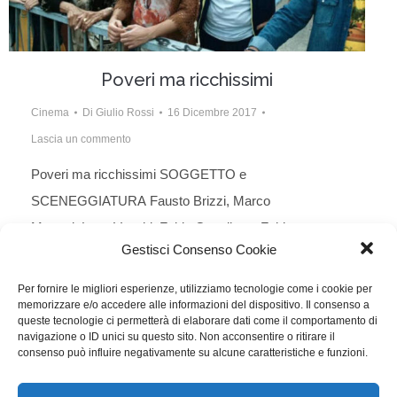
Poveri ma ricchissimi
Cinema
Di
Giulio Rossi
16 Dicembre 2017
Lascia un commento
Poveri ma ricchissimi SOGGETTO e
SCENEGGIATURA Fausto Brizzi, Marco
Martani, Luca Vecchi, Fabio Guaglione, Fabio
Gestisci Consenso Cookie
Resinaro. Questo Natale torna la famiglia Tucci,
sempre più ricca e sempre più cafona ma con una
Per fornire le migliori esperienze, utilizziamo tecnologie come i cookie per
memorizzare e/o accedere alle informazioni del dispositivo. Il consenso a
passione nuova: la politica. Ai Tucci l’ostentazione del
queste tecnologie ci permetterà di elaborare dati come il comportamento di
lusso non basta più, hanno capito che la vera svolta è
navigazione o ID unici su questo sito. Non acconsentire o ritirare il
consenso può influire negativamente su alcune caratteristiche e funzioni.
il potere. E così decidono di indire un…