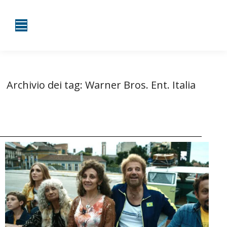
Archivio dei tag:
Warner Bros. Ent. Italia
Tu sei qui:
Home
Entrate taggate con Warner Bros. Ent. Italia