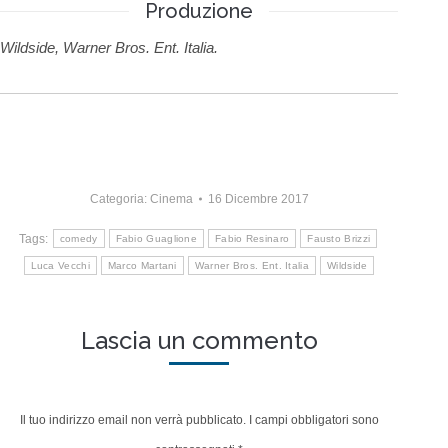
Produzione
Wildside, Warner Bros. Ent. Italia.
Categoria:
Cinema
16 Dicembre 2017
Tags:
comedy
Fabio Guaglione
Fabio Resinaro
Fausto Brizzi
Luca Vecchi
Marco Martani
Warner Bros. Ent. Italia
Wildside
Lascia un commento
Il tuo indirizzo email non verrà pubblicato. I campi obbligatori sono