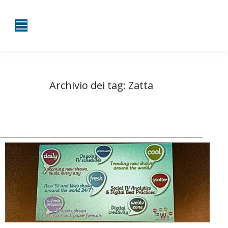
Archivio dei tag:
Zatta
Tu sei qui:
Home
Entrate taggate con Zatta