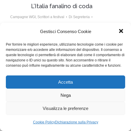
L’Italia fanalino di coda
Campagne WGI
,
Scrittori a festival
Di
Segreteria
21 Dicembre 2014
Lascia un commento
Gestisci Consenso Cookie
Nel 2013 l’Italia ha prodotto 500 ore di fiction, la
Per fornire le migliori esperienze, utilizziamo tecnologie come i cookie per
Francia circa 800, la Spagna 1.000, l’Inghilterra più di
memorizzare e/o accedere alle informazioni del dispositivo. Il consenso a
800, la Germania più di 1000. Cos’altro dire?
queste tecnologie ci permetterà di elaborare dati come il comportamento di
navigazione o ID unici su questo sito. Non acconsentire o ritirare il
consenso può influire negativamente su alcune caratteristiche e funzioni.
WGI - Tutti i diritti riservati © 2021
Via Adolfo Albertazzi 19, 00137 Roma
Accetta
+39 347 2461036
segreteria@writersguilditalia.it
WGItalia
Nega
Concept: Annamaria De Paola - Realizzazione:
AF
Visualizza le preferenze
Cookie & Privacy Policy
Cookie Policy
Dichiarazione sulla Privacy