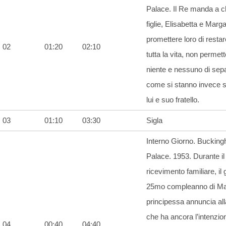
Palace. Il Re manda a c
figlie, Elisabetta e Marga
promettere loro di restar
02
01:20
02:10
tutta la vita, non permet
niente e nessuno di sepa
come si stanno invece 
lui e suo fratello.
03
01:10
03:30
Sigla
Interno Giorno. Buckin
Palace. 1953. Durante il
ricevimento familiare, il 
25mo compleanno di Mar
principessa annuncia al
che ha ancora l’intenzio
04
00:40
04:40