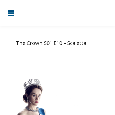
The Crown S01 E10 – Scaletta
Tu sei qui:
Home
The Crown S01 E10 –…