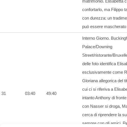
matrimonio. Elisabetta c
confortarlo, ma Filippo t
con durezza: un tradime
può essere mascherato 
Interno Giorno. Buckin
Palace/Downing
Street/ristorante/Bruxelles
delle foto identifica Elisa
esclusivamente come Re
Gloriana allegorica del ti
cui ci si riferiva a Elisabe
31
03:40
49:40
intanto Anthony di fronte 
con Nasser si droga, Ma
cerca di riprendere la su
sempre con gli amici, Pe