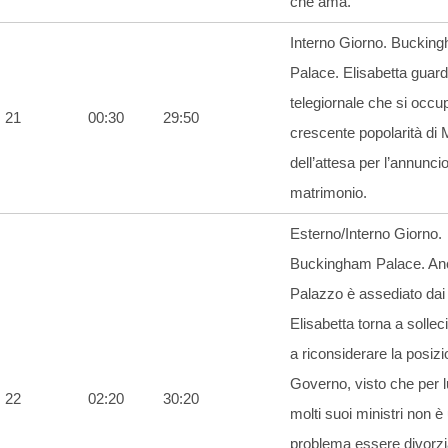
che ama.
Interno Giorno. Buckin
Palace. Elisabetta guarda
telegiornale che si occu
21
00:30
29:50
crescente popolarità di 
dell’attesa per l’annunci
matrimonio.
Esterno/Interno Giorno.
Buckingham Palace. Anc
Palazzo è assediato dai 
Elisabetta torna a sollec
a riconsiderare la posizi
Governo, visto che per l
22
02:20
30:20
molti suoi ministri non è
problema essere divorz