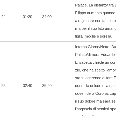
Palace. La distanza tra 
Filippo aumenta quando lu
24
01:20
34:00
a ragionare non tanto c
ma per il suo lato uman
figlia, moglie e sorella.
Interno Giorno/Notte. 
Palace/dimora Edoardo V
Elisabetta chiede un cons
zio, che ha scelto l’amo
sta suggerendo di fare F
25
02:40
35:20
questi la delude e la ripo
doveri della Corona: ca
il suo dolore ma sarà s
l’angoscia di sentirsi sp