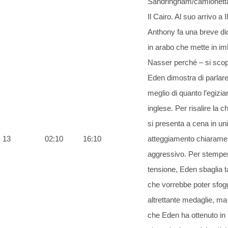
Sandringham/camionett
Il Cairo. Al suo arrivo a I
Anthony fa una breve di
in arabo che mette in i
Nasser perché – si scop
Eden dimostra di parlare
meglio di quanto l’egizia
inglese. Per risalire la 
si presenta a cena in un
13
02:10
16:10
atteggiamento chiarame
aggressivo. Per stemper
tensione, Eden sbaglia ta
che vorrebbe poter sfog
altrettante medaglie, m
che Eden ha ottenuto in