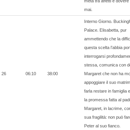
metà tra affetti e dovere 
mai.
Interno Giorno. Buckin
Palace. Elisabetta, pur
ammettendo che la diffic
questa scelta l’abbia por
interrogarsi profondame
stessa, comunica con d
26
06:10
38:00
Margaret che non ha mo
appoggiare il suo matri
farla restare in famiglia 
la promessa fatta al pad
Margaret, in lacrime, co
sua fragilità: non può fa
Peter al suo fianco.