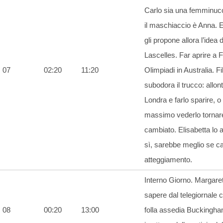
Carlo sia una femminuc
il maschiaccio è Anna. E
gli propone allora l’idea d
Lascelles. Far aprire a Fi
07
02:20
11:20
Olimpiadi in Australia. Fi
subodora il trucco: allon
Londra e farlo sparire, o 
massimo vederlo tornar
cambiato. Elisabetta lo
sì, sarebbe meglio se 
atteggiamento.
Interno Giorno. Margare
sapere dal telegiornale 
08
00:20
13:00
folla assedia Buckingh