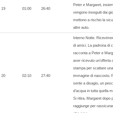
Peter e Margaret, insiem
19
01:00
26:40
vengono inseguiti dai gio
mettono a rischio la sic
altre auto.
Interno Notte. Ricevime
di amici. La padrona di 
racconta a Peter e Marg
aver ricevuto un’offerta 
stampa per scattare una
20
02:10
27:40
immagine di nascosto. P
sente a disagio, un pesc
d’acqua in tutta quella 
Si ritira. Margaret dopo 
raggiunge per rassicurarl