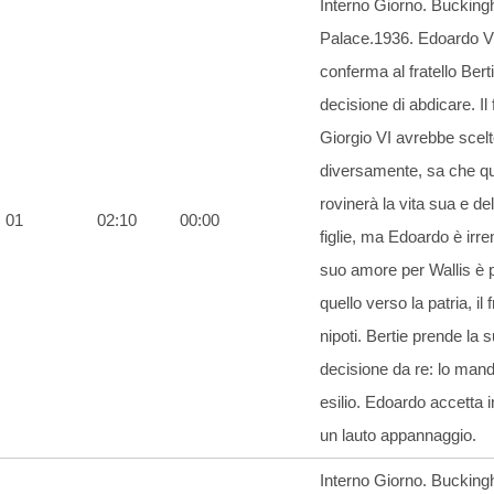
Interno Giorno. Buckin
Palace.1936. Edoardo VI
conferma al fratello Bert
decisione di abdicare. Il 
Giorgio VI avrebbe scel
diversamente, sa che q
rovinerà la vita sua e de
01
02:10
00:00
figlie, ma Edoardo è irrem
suo amore per Wallis è pi
quello verso la patria, il f
nipoti. Bertie prende la 
decisione da re: lo mand
esilio. Edoardo accetta 
un lauto appannaggio.
Interno Giorno. Buckin