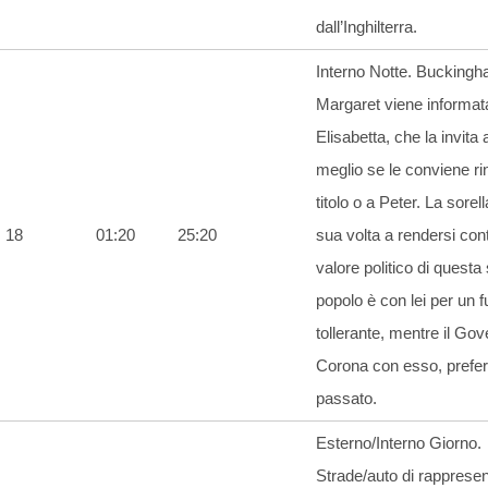
dall’Inghilterra.
Interno Notte. Bucking
Margaret viene informat
Elisabetta, che la invita a
meglio se le conviene ri
titolo o a Peter. La sorell
18
01:20
25:20
sua volta a rendersi con
valore politico di questa s
popolo è con lei per un f
tollerante, mentre il Gov
Corona con esso, preferi
passato.
Esterno/Interno Giorno.
Strade/auto di rapprese