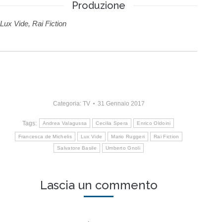
Produzione
Lux Vide, Rai Fiction
Categoria:
TV
31 Gennaio 2017
Tags:
Andrea Valagussa
Cecilia Spera
Enrico Oldoini
Francesca de Michelis
Lux Vide
Mario Ruggeri
Rai Fiction
Salvatore Basile
Umberto Gnoli
Lascia un commento