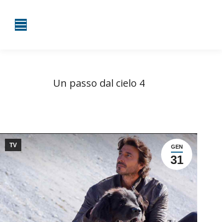
Un passo dal cielo 4
Tu sei qui:
Home
TV
Un passo dal cielo 4
TV
GEN
31