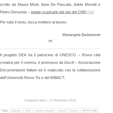
scritto da Maura Misiti, Ilaria De Pascalis, Adele Menniti e
Pietro Demurtas –
potete scaricarlo dal sito del CNR
QUI
Per tutto il resto, tocca mettersi al lavoro.
Mariangela Barbanente
Il progetto DEA ha il patrocinio di
UNESCO – Roma città
creativa per il cinema
, è promosso da
Doc/it – Associazione
Documentaristi
Italiani ed è realizzato con la collaborazione
dell’
Università Roma Tr
e e del
MiBACT
.
Categoria:
Italia
27 Novembre 2016
Tags:
Cinema
DeA
decreti attuativi
doc/it
donne
IRPPS-CNR