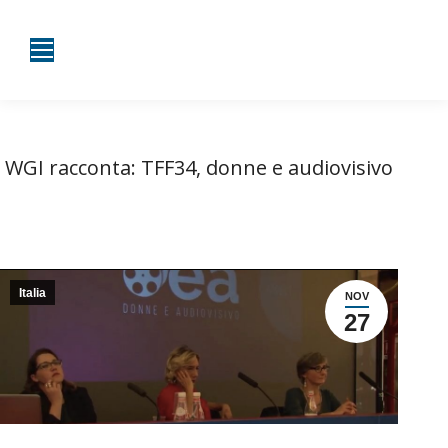
WGI racconta: TFF34, donne e audiovisivo
Tu sei qui:
Home
Italia
WGI racconta: TFF34, donne e…
Italia
NOV
27