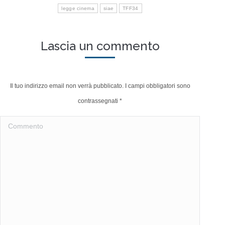
legge cinema
siae
TFF34
Lascia un commento
Il tuo indirizzo email non verrà pubblicato. I campi obbligatori sono
contrassegnati
*
Commento