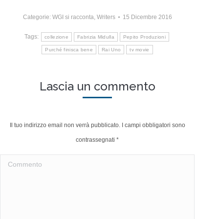
Categorie:
WGI si racconta
,
Writers
15 Dicembre 2016
Tags:
collezione
Fabrizia Midulla
Pepito Produzioni
Purché finisca bene
Rai Uno
tv movie
Lascia un commento
Il tuo indirizzo email non verrà pubblicato. I campi obbligatori sono
contrassegnati
*
Commento