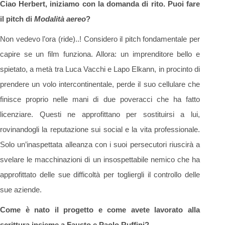
Ciao Herbert, iniziamo con la domanda di rito. Puoi fare
il pitch di
Modalità aereo
?
Non vedevo l’ora (ride)..! Considero il pitch fondamentale per
capire se un film funziona. Allora: un imprenditore bello e
spietato, a metà tra Luca Vacchi e Lapo Elkann, in procinto di
prendere un volo intercontinentale, perde il suo cellulare che
finisce proprio nelle mani di due poveracci che ha fatto
licenziare. Questi ne approfittano per sostituirsi a lui,
rovinandogli la reputazione sui social e la vita professionale.
Solo un’inaspettata alleanza con i suoi persecutori riuscirà a
svelare le macchinazioni di un insospettabile nemico che ha
approfittato delle sue difficoltà per togliergli il controllo delle
sue aziende.
Come è nato il progetto e come avete lavorato alla
scrittura insieme a Fausto e Paolo Ruffini?