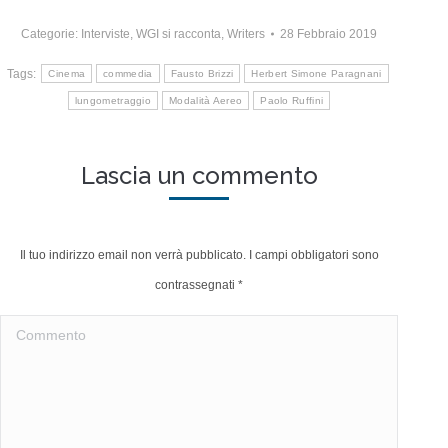
Categorie:
Interviste
,
WGI si racconta
,
Writers
28 Febbraio 2019
Tags:
Cinema
commedia
Fausto Brizzi
Herbert Simone Paragnani
lungometraggio
Modalità Aereo
Paolo Ruffini
Lascia un commento
Il tuo indirizzo email non verrà pubblicato. I campi obbligatori sono
contrassegnati
*
Commento