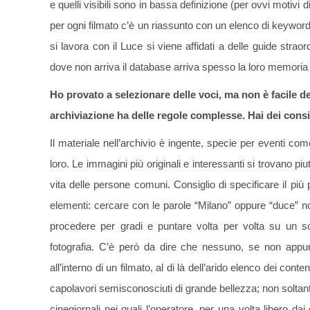
e quelli visibili sono in bassa definizione (per ovvi motivi d
per ogni filmato c’è un riassunto con un elenco di keywor
si lavora con il Luce si viene affidati a delle guide straordi
dove non arriva il database arriva spesso la loro memoria 
Ho provato a selezionare delle voci, ma non è facile de
archiviazione ha delle regole complesse. Hai dei consigl
Il materiale nell’archivio è ingente, specie per eventi com
loro. Le immagini più originali e interessanti si trovano p
vita delle persone comuni. Consiglio di specificare il più p
elementi: cercare con le parole “Milano” oppure “duce” n
procedere per gradi e puntare volta per volta su un so
fotografia. C’è però da dire che nessuno, se non appu
all’interno di un filmato, al di là dell’arido elenco dei cont
capolavori semisconosciuti di grande bellezza; non soltant
cinegiornali nei quali l’operatore, per una volta libero da