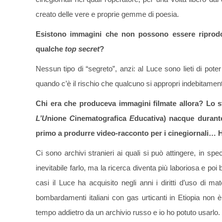
creato delle vere e proprie gemme di poesia.
Esistono immagini che non possono essere riprodott
qualche
top secret
?
Nessun tipo di “segreto”, anzi: al Luce sono lieti di pote
quando c’è il rischio che qualcuno si appropri indebitament
Chi era che produceva immagini filmate allora? Lo s
L’U
nione
C
inematografica
E
ducativa) nacque durant
primo a produrre video-racconto per i cinegiornali… Ha
Ci sono archivi stranieri ai quali si può attingere, in sp
inevitabile farlo, ma la ricerca diventa più laboriosa e poi b
casi il Luce ha acquisito negli anni i diritti d’uso di m
bombardamenti italiani con gas urticanti in Etiopia non 
tempo addietro da un archivio russo e io ho potuto usarlo.