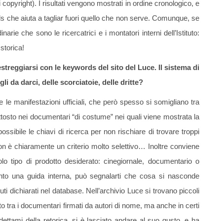
i copyright). I risultati vengono mostrati in ordine cronologico, e
ds che aiuta a tagliar fuori quello che non serve. Comunque, se
narie che sono le ricercatrici e i montatori interni dell’Istituto:
storica!
streggiarsi con le keywords del sito del Luce. Il sistema di
i da darci, delle scorciatoie, delle dritte?
e le manifestazioni ufficiali, che però spesso si somigliano tra
iuttosto nei documentari “di costume” nei quali viene mostrata la
ossibile le chiavi di ricerca per non rischiare di trovare troppi
on è chiaramente un criterio molto selettivo… Inoltre conviene
lo tipo di prodotto desiderato: cinegiornale, documentario o
nto una guida interna, può segnalarti che cosa si nasconde
enuti dichiarati nel database. Nell’archivio Luce si trovano piccoli
o tra i documentari firmati da autori di nome, ma anche in certi
i dettami della retorica, si è lasciato andare al suo gusto, e ha