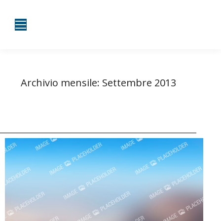
Archivio mensile:
Settembre 2013
Tu sei qui:
Home
2013
Settembre