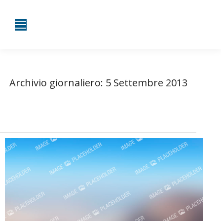
Archivio giornaliero:
5 Settembre 2013
Tu sei qui:
Home
2013
Settembre
05