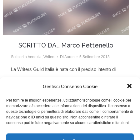
SCRITTO DA… Marco Pettenello
Scrittori a Venezia
,
Writers
Di
Aaron
5 Settembre 2013
La Writers Guild Italia è nata con il preciso intento di
valorizzare e di far rispettare, sotto ogni aspetto, il
Gestisci Consenso Cookie
lavoro professionale degli sceneggiatori e quindi
anche la loro immagine pubblica. La sezione
Per fornire le migliori esperienze, utilizziamo tecnologie come i cookie per
memorizzare e/o accedere alle informazioni del dispositivo. Il consenso a
SCRITTO DA, sotto l’egida di WRITTEN BY, la
queste tecnologie ci permetterà di elaborare dati come il comportamento di
prestigiosa rivista della WGAw, raccoglie e diffonde la
navigazione o ID unici su questo sito. Non acconsentire o ritirare il
consenso può influire negativamente su alcune caratteristiche e funzioni.
voce degli sceneggiatori italiani, per tentare…