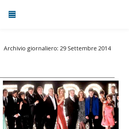
Archivio giornaliero:
29 Settembre 2014
Tu sei qui:
Home
2014
Settembre
29