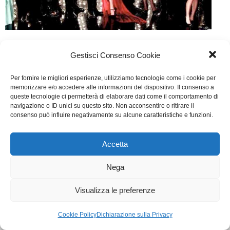
I Cesaroni 6
Gestisci Consenso Cookie
TV
Di
Segreteria
29 Settembre 2014
Per fornire le migliori esperienze, utilizziamo tecnologie come i cookie per
SCRITTO DA F. Cestaro, F. Favot, F. Magali, V. Cilio,
memorizzare e/o accedere alle informazioni del dispositivo. Il consenso a
queste tecnologie ci permetterà di elaborare dati come il comportamento di
S. Di Santi, E.Babbo, S, Giordano
navigazione o ID unici su questo sito. Non acconsentire o ritirare il
consenso può influire negativamente su alcune caratteristiche e funzioni.
WGI - Tutti i diritti riservati © 2021
Via Adolfo Albertazzi 19, 00137 Roma
Accetta
+39 347 2461036
segreteria@writersguilditalia.it
Nega
WGItalia
Concept: Annamaria De Paola - Realizzazione:
AF
Visualizza le preferenze
Cookie & Privacy Policy
Cookie Policy
Dichiarazione sulla Privacy