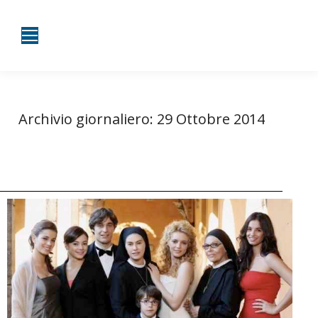
Archivio giornaliero:
29 Ottobre 2014
Tu sei qui:
Home
2014
Ottobre
29