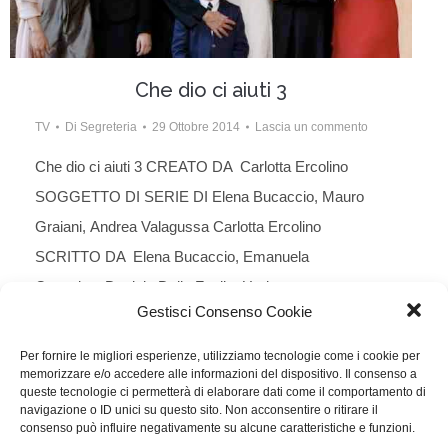
Che dio ci aiuti 3
TV
Di
Segreteria
29 Ottobre 2014
Lascia un commento
Che dio ci aiuti 3 CREATO DA Carlotta Ercolino
SOGGETTO DI SERIE DI Elena Bucaccio, Mauro
Graiani, Andrea Valagussa Carlotta Ercolino
SCRITTO DA Elena Bucaccio, Emanuela
Canonico, Daniela Delle Foglie, Umberto
Gestisci Consenso Cookie
Gnoli, Sabina Marabini Al centro delle vicende resta,
oltre alla complicata storia d’amore tra Guido e
Per fornire le migliori esperienze, utilizziamo tecnologie come i cookie per
memorizzare e/o accedere alle informazioni del dispositivo. Il consenso a
Azzurra, la suora protagonista interpretata da Elena
queste tecnologie ci permetterà di elaborare dati come il comportamento di
Sofia Ricci, sempre pronta a risolvere i problemi di
navigazione o ID unici su questo sito. Non acconsentire o ritirare il
consenso può influire negativamente su alcune caratteristiche e funzioni.
tutti…