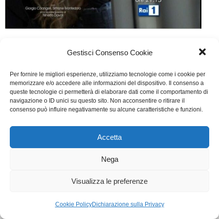
Una casa nel cuore
Gestisci Consenso Cookie
TV
Di
Segreteria
7 Aprile 2015
Lascia un commento
Per fornire le migliori esperienze, utilizziamo tecnologie come i cookie per
Scritto da Giuseppe Badalucco, Franca De Angelis,
memorizzare e/o accedere alle informazioni del dispositivo. Il consenso a
queste tecnologie ci permetterà di elaborare dati come il comportamento di
Francesca Panzarella, Tiziana Sensi.
navigazione o ID unici su questo sito. Non acconsentire o ritirare il
consenso può influire negativamente su alcune caratteristiche e funzioni.
WGI - Tutti i diritti riservati © 2021
Accetta
Via Adolfo Albertazzi 19, 00137 Roma
+39 347 2461036
segreteria@writersguilditalia.it
Nega
WGItalia
Concept: Annamaria De Paola - Realizzazione:
AF
Visualizza le preferenze
Cookie & Privacy Policy
Cookie Policy
Dichiarazione sulla Privacy