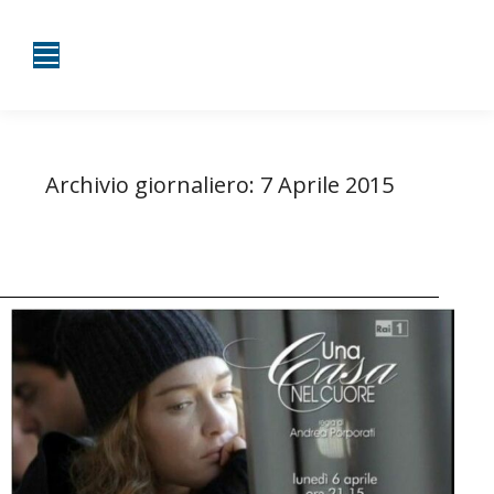
Archivio giornaliero:
7 Aprile 2015
Tu sei qui:
Home
2015
Aprile
07